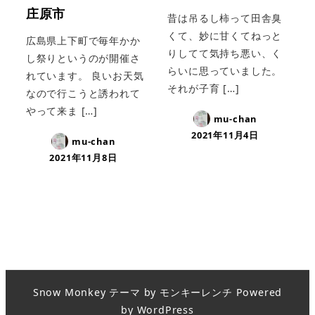
庄原市
昔は吊るし柿って田舎臭
くて、妙に甘くてねっと
広島県上下町で毎年かか
りしてて気持ち悪い、く
し祭りというのが開催さ
らいに思っていました。
れています。 良いお天気
それが子育 […]
なので行こうと誘われて
やって来ま […]
mu-chan
2021年11月4日
mu-chan
2021年11月8日
Snow Monkey
テーマ by
モンキーレンチ
Powered
by
WordPress