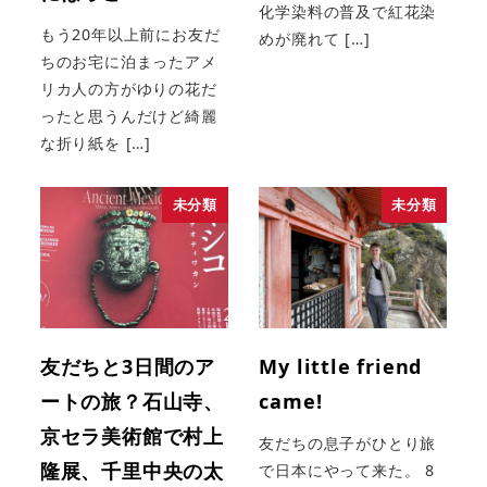
化学染料の普及で紅花染
もう20年以上前にお友だ
めが廃れて […]
ちのお宅に泊まったアメ
リカ人の方がゆりの花だ
ったと思うんだけど綺麗
な折り紙を […]
未分類
未分類
友だちと3日間のア
My little friend
ートの旅？石山寺、
came!
京セラ美術館で村上
友だちの息子がひとり旅
隆展、千里中央の太
で日本にやって来た。 8