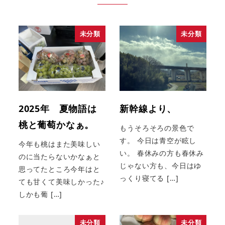
未分類
未分類
2025年 夏物語は
新幹線より、
桃と葡萄かなぁ。
もうそろそろの景色で
す。 今日は青空が眩し
今年も桃はまた美味しい
い。 春休みの方も春休み
のに当たらないかなぁと
じゃない方も、今日はゆ
思ってたところ今年はと
っくり寝てる […]
ても甘くて美味しかった♪
しかも葡 […]
未分類
未分類