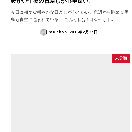
暖かい午後の日差しが心地良い。
今日は朝かな穏やかな日差しが心地いい。窓辺から眺める屋
島も青空に包まれている。 こんな日は1日ゆっく […]
mu-chan
2016年2月21日
未分類