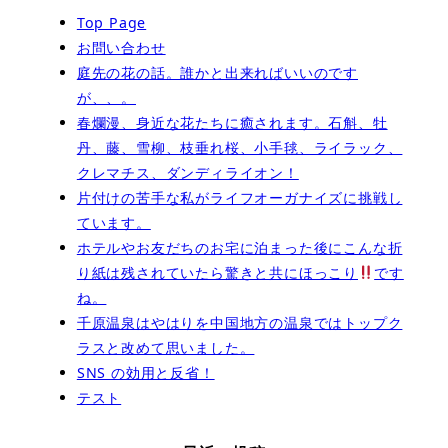
Top Page
お問い合わせ
庭先の花の話。誰かと出来ればいいのです
が、、。
春爛漫、身近な花たちに癒されます。石斛、牡
丹、藤、雪柳、枝垂れ桜、小手毬、ライラック、
クレマチス、ダンディライオン！
片付けの苦手な私がライフオーガナイズに挑戦し
ています。
ホテルやお友だちのお宅に泊まった後にこんな折
り紙は残されていたら驚きと共にほっこり
です
ね。
千原温泉はやはりを中国地方の温泉ではトップク
ラスと改めて思いました。
SNS の効用と反省！
テスト