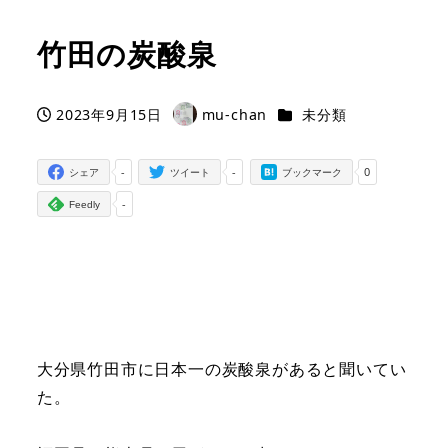
竹田の炭酸泉
カテゴリー
2023年9月15日
mu-chan
未分類
投稿日
著
者
-
-
0
シェア
ツイート
ブックマーク
-
Feedly
大分県竹田市に日本一の炭酸泉があると聞いてい
た。