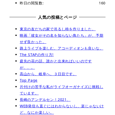
昨日の閲覧数:
160
人気の投稿とページ
東京の友だちの家で吊るし柿を作りました。
映画「彼女がその名を知らない鳥たち」が、予期
せず良かった。
路上ライブを楽しむ。アコーディオンも良いな。
The STAPの作り方!
庭先の花の話。誰かと出来ればいいのです
が、、。
高山から、岐阜へ。３日目です。
Top Page
片付けの苦手な私がライフオーガナイズに挑戦し
ています。
長崎のアンデルセン！2021、
WEB発信も直ぐにはわからないし、楽じゃないけ
ど、なにか楽しい。