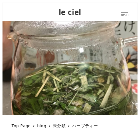
le ciel
MENU
Top Page
blog
未分類
ハーブティー