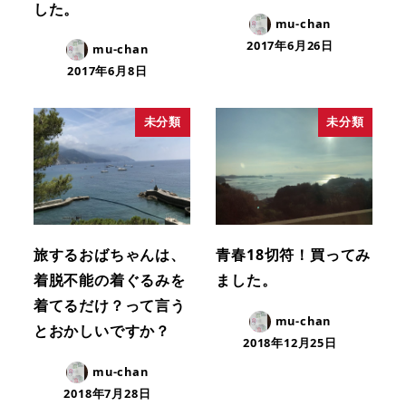
した。
mu-chan
2017年6月26日
mu-chan
2017年6月8日
未分類
未分類
旅するおばちゃんは、
青春18切符！買ってみ
着脱不能の着ぐるみを
ました。
着てるだけ？って言う
mu-chan
とおかしいですか？
2018年12月25日
mu-chan
2018年7月28日