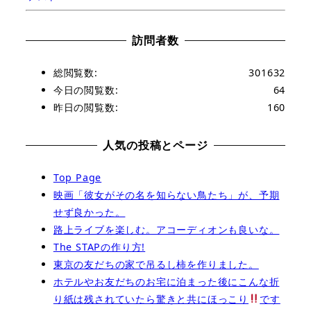
訪問者数
総閲覧数:
301632
今日の閲覧数:
64
昨日の閲覧数:
160
人気の投稿とページ
Top Page
映画「彼女がその名を知らない鳥たち」が、予期
せず良かった。
路上ライブを楽しむ。アコーディオンも良いな。
The STAPの作り方!
東京の友だちの家で吊るし柿を作りました。
ホテルやお友だちのお宅に泊まった後にこんな折
り紙は残されていたら驚きと共にほっこり
です