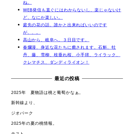
ね。
WEB発信も直ぐにはわからないし、楽じゃないけ
ど、なにか楽しい。
庭先の花の話。誰かと出来ればいいのです
が、、。
高山から、岐阜へ。３日目です。
春爛漫、身近な花たちに癒されます。石斛、牡
丹、藤、雪柳、枝垂れ桜、小手毬、ライラック、
クレマチス、ダンディライオン！
最近の投稿
2025年 夏物語は桃と葡萄かなぁ。
新幹線より、
ジオパーク
2025年の夏の桃情報。
テスト