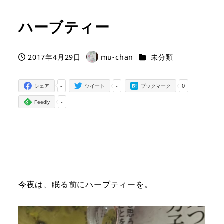
ハーブティー
カテゴリー
2017年4月29日
mu-chan
未分類
投稿日
著
者
-
-
0
シェア
ツイート
ブックマーク
-
Feedly
今夜は、眠る前にハーブティーを。