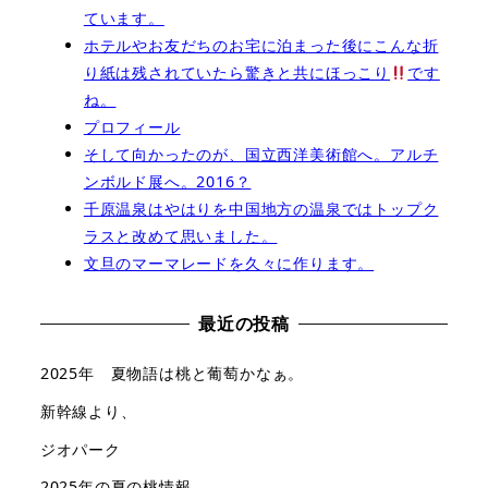
ています。
ホテルやお友だちのお宅に泊まった後にこんな折
り紙は残されていたら驚きと共にほっこり
です
ね。
プロフィール
そして向かったのが、国立西洋美術館へ。アルチ
ンボルド展へ。2016？
千原温泉はやはりを中国地方の温泉ではトップク
ラスと改めて思いました。
文旦のマーマレードを久々に作ります。
最近の投稿
2025年 夏物語は桃と葡萄かなぁ。
新幹線より、
ジオパーク
2025年の夏の桃情報。