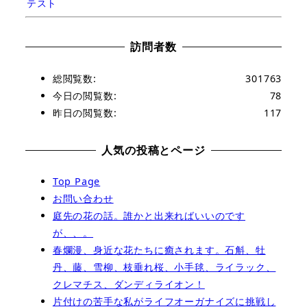
テスト
訪問者数
総閲覧数:
301763
今日の閲覧数:
78
昨日の閲覧数:
117
人気の投稿とページ
Top Page
お問い合わせ
庭先の花の話。誰かと出来ればいいのです
が、、。
春爛漫、身近な花たちに癒されます。石斛、牡
丹、藤、雪柳、枝垂れ桜、小手毬、ライラック、
クレマチス、ダンディライオン！
片付けの苦手な私がライフオーガナイズに挑戦し