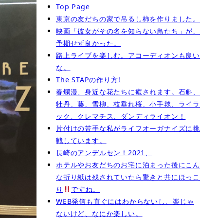
Top Page
東京の友だちの家で吊るし柿を作りました。
映画「彼女がその名を知らない鳥たち」が、
予期せず良かった。
路上ライブを楽しむ。アコーディオンも良い
な。
The STAPの作り方!
春爛漫、身近な花たちに癒されます。石斛、
牡丹、藤、雪柳、枝垂れ桜、小手毬、ライラ
ック、クレマチス、ダンディライオン！
片付けの苦手な私がライフオーガナイズに挑
戦しています。
長崎のアンデルセン！2021、
ホテルやお友だちのお宅に泊まった後にこん
な折り紙は残されていたら驚きと共にほっこ
り
ですね。
WEB発信も直ぐにはわからないし、楽じゃ
ないけど、なにか楽しい。