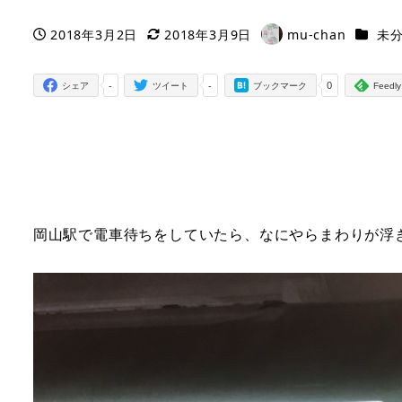
カテゴ
2018年3月2日
2018年3月9日
mu-chan
未
投稿日
更新日
著
者
-
-
0
シェア
ツイート
ブックマーク
Feedly
岡山駅で電車待ちをしていたら、なにやらまわりが浮