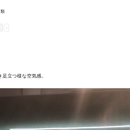
リー
分類
-
き足立つ様な空気感。