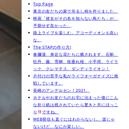
Top Page
東京の友だちの家で吊るし柿を作りました。
映画「彼女がその名を知らない鳥たち」が、
予期せず良かった。
路上ライブを楽しむ。アコーディオンも良い
な。
The STAPの作り方!
春爛漫、身近な花たちに癒されます。石斛、
牡丹、藤、雪柳、枝垂れ桜、小手毬、ライラ
ック、クレマチス、ダンディライオン！
片付けの苦手な私がライフオーガナイズに挑
戦しています。
長崎のアンデルセン！2021、
ホテルやお友だちのお宅に泊まった後にこん
な折り紙は残されていたら驚きと共にほっこ
り
ですね。
WEB発信も直ぐにはわからないし、楽じゃ
ないけど、なにか楽しい。