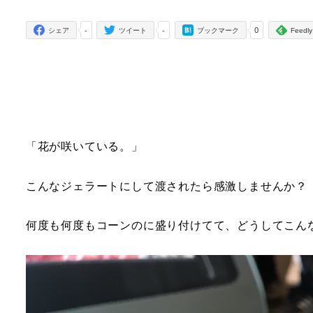
者
-
-
0
シェア
ツイート
ブックマーク
Feedly
「花が咲いている。」
こんなジェラートにして渡されたら感激しませんか？
何度も何度もコーンのに盛り付けてて、どうしてこん