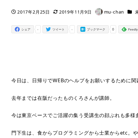
カテ
2017年2月25日
2019年11月9日
mu-chan
投稿日
更新日
著
者
-
-
0
シェア
ツイート
ブックマーク
Feedly
今日は、日帰りでWEBのヘルプをお願いするために関
去年までは在阪だったものくろさんが講師。
今は東京ベースでご活躍の集う受講生の顔ぶれも多様
門下生は、食からプログラミングから士業からetc。