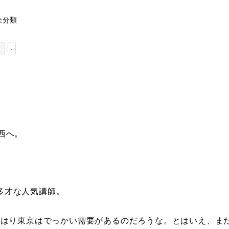
ゴリー
未分類
-
西へ。
多才な人気講師。
やはり東京はでっかい需要があるのだろうな。とはいえ、ま