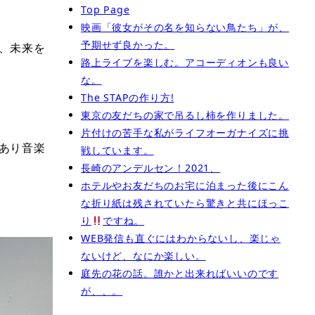
Top Page
映画「彼女がその名を知らない鳥たち」が、
予期せず良かった。
、未来を
路上ライブを楽しむ。アコーディオンも良い
な。
The STAPの作り方!
東京の友だちの家で吊るし柿を作りました。
片付けの苦手な私がライフオーガナイズに挑
あり音楽
戦しています。
長崎のアンデルセン！2021、
ホテルやお友だちのお宅に泊まった後にこん
な折り紙は残されていたら驚きと共にほっこ
り
ですね。
WEB発信も直ぐにはわからないし、楽じゃ
ないけど、なにか楽しい。
庭先の花の話。誰かと出来ればいいのです
が、、。