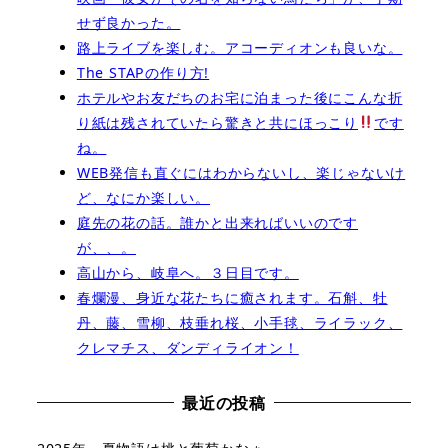
せず良かった。
路上ライブを楽しむ。アコーディオンも良いな。
The STAPの作り方!
ホテルやお友だちのお宅に泊まった後にこんな折
り紙は残されていたら驚きと共にほっこり
です
ね。
WEB発信も直ぐにはわからないし、楽じゃないけ
ど、なにか楽しい。
庭先の花の話。誰かと出来ればいいのです
が、、。
高山から、岐阜へ。３日目です。
春爛漫、身近な花たちに癒されます。石斛、牡
丹、藤、雪柳、枝垂れ桜、小手毬、ライラック、
クレマチス、ダンディライオン！
最近の投稿