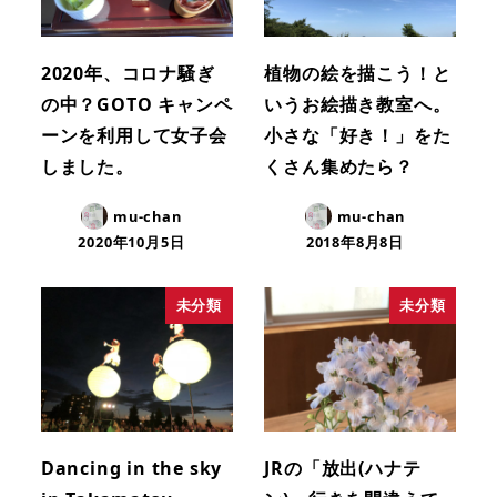
2020年、コロナ騒ぎ
植物の絵を描こう！と
の中？GOTO キャンペ
いうお絵描き教室へ。
ーンを利用して女子会
小さな「好き！」をた
しました。
くさん集めたら？
mu-chan
mu-chan
2020年10月5日
2018年8月8日
未分類
未分類
Dancing in the sky
JRの「放出(ハナテ