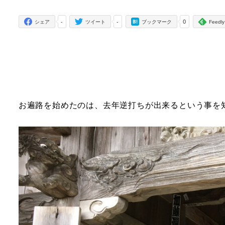
者
-
-
0
シェア
ツイート
ブックマーク
Feedly
お遍路を始めたのは、去年逆打ちが出来るという事を