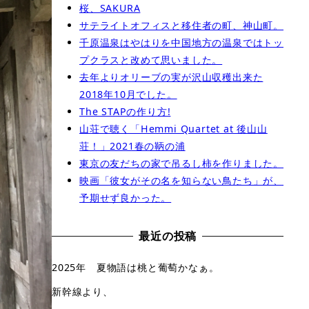
桜、SAKURA
サテライトオフィスと移住者の町、神山町。
千原温泉はやはりを中国地方の温泉ではトッ
プクラスと改めて思いました。
去年よりオリーブの実が沢山収穫出来た
2018年10月でした。
The STAPの作り方!
山荘で聴く「Hemmi Quartet at 後山山
荘！」2021春の鞆の浦
東京の友だちの家で吊るし柿を作りました。
映画「彼女がその名を知らない鳥たち」が、
予期せず良かった。
最近の投稿
2025年 夏物語は桃と葡萄かなぁ。
新幹線より、