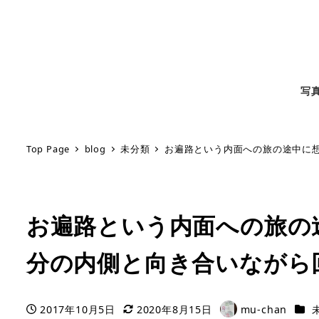
写
Top Page
blog
未分類
お遍路という内面への旅の途中に
お遍路という内面への旅の
分の内側と向き合いながら
カテ
2017年10月5日
2020年8月15日
mu-chan
投稿日
更新日
著