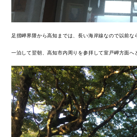
足摺岬界隈から高知までは、長い海岸線なので以前な
一泊して翌朝、高知市内周りを参拝して室戸岬方面へ