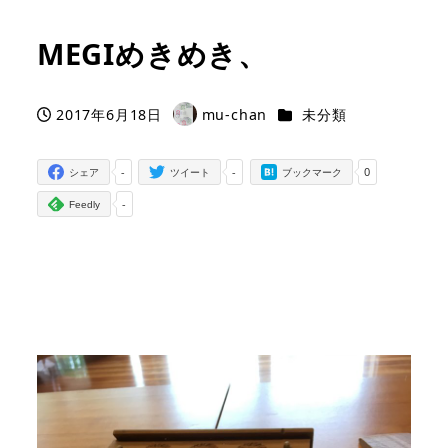
MEGIめきめき、
カテゴリー
2017年6月18日
mu-chan
未分類
投稿日
著
者
-
-
0
シェア
ツイート
ブックマーク
-
Feedly