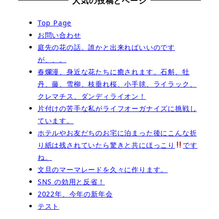
人気の投稿とページ
Top Page
お問い合わせ
庭先の花の話。誰かと出来ればいいのです
が、、。
春爛漫、身近な花たちに癒されます。石斛、牡
丹、藤、雪柳、枝垂れ桜、小手毬、ライラック、
クレマチス、ダンディライオン！
片付けの苦手な私がライフオーガナイズに挑戦し
ています。
ホテルやお友だちのお宅に泊まった後にこんな折
り紙は残されていたら驚きと共にほっこり
です
ね。
文旦のマーマレードを久々に作ります。
SNS の効用と反省！
2022年、今年の新年会
テスト