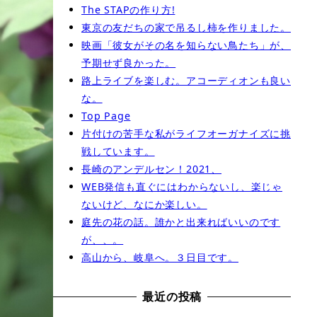
The STAPの作り方!
東京の友だちの家で吊るし柿を作りました。
映画「彼女がその名を知らない鳥たち」が、
予期せず良かった。
路上ライブを楽しむ。アコーディオンも良い
な。
Top Page
片付けの苦手な私がライフオーガナイズに挑
戦しています。
長崎のアンデルセン！2021、
WEB発信も直ぐにはわからないし、楽じゃ
ないけど、なにか楽しい。
庭先の花の話。誰かと出来ればいいのです
が、、。
高山から、岐阜へ。３日目です。
最近の投稿