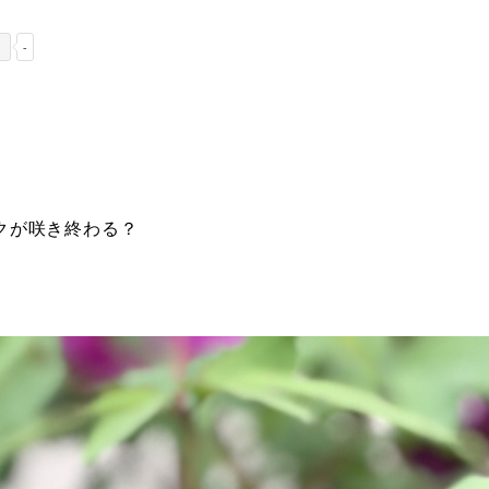
-
クが咲き終わる？