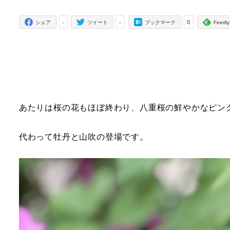
者
-
-
0
シェア
ツイート
ブックマーク
Feedly
あたりは桜の花もほぼ終わり、八重桜の鮮やかなピン
代わって牡丹と山吹の登場です。