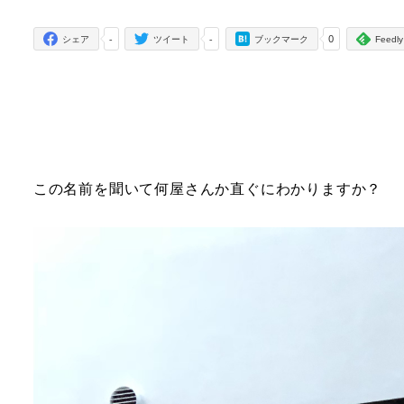
者
-
-
0
シェア
ツイート
ブックマーク
Feedly
この名前を聞いて何屋さんか直ぐにわかりますか？