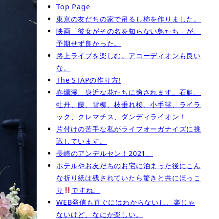
Top Page
東京の友だちの家で吊るし柿を作りました。
映画「彼女がその名を知らない鳥たち」が、
予期せず良かった。
路上ライブを楽しむ。アコーディオンも良い
な。
The STAPの作り方!
春爛漫、身近な花たちに癒されます。石斛、
牡丹、藤、雪柳、枝垂れ桜、小手毬、ライラ
ック、クレマチス、ダンディライオン！
片付けの苦手な私がライフオーガナイズに挑
戦しています。
長崎のアンデルセン！2021、
ホテルやお友だちのお宅に泊まった後にこん
な折り紙は残されていたら驚きと共にほっこ
り
ですね。
WEB発信も直ぐにはわからないし、楽じゃ
ないけど、なにか楽しい。